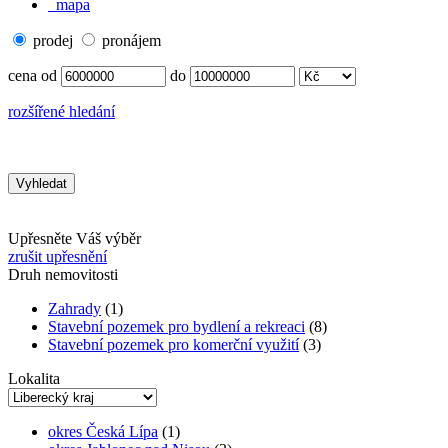
mapa
prodej
pronájem
cena od
do
rozšířené hledání
Upřesněte Váš výběr
zrušit upřesnění
Druh nemovitosti
Zahrady
(1)
Stavební pozemek pro bydlení a rekreaci
(8)
Stavební pozemek pro komerční využití
(3)
Lokalita
okres Česká Lípa
(1)