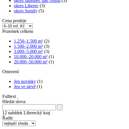
okres Jablonec nad Nisou
(3)
okres Liberec
(3)
okres Semily
(5)
Cena prodeje
Pozemek celkem
1.250–1.500 m²
(2)
1.500–2.000 m²
(3)
3.000–5.000 m²
(3)
10.000–20.000 m²
(1)
20.000–50.000 m²
(1)
Omezení
Jen novinky
(1)
Jen ve slevě
(1)
Fulltext
Hledat slova:
12
nabídek
Liberecký kraj
Řadit: