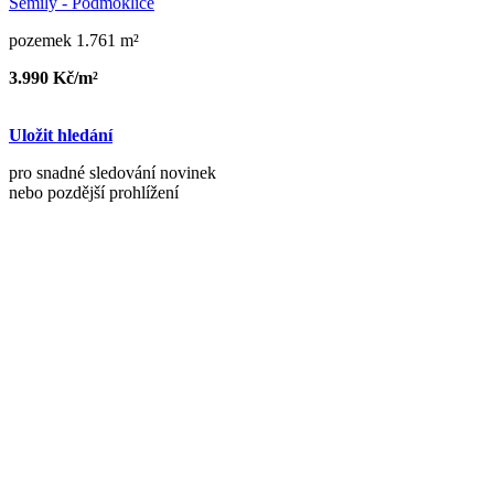
Semily - Podmoklice
pozemek 1.761 m²
3.990 Kč/m²
Uložit hledání
pro snadné sledování novinek
nebo pozdější prohlížení