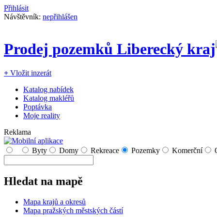
Přihlásit
Návštěvník:
nepřihlášen
Prodej pozemků Liberecký kraj
+
Vložit inzerát
Katalog nabídek
Katalog makléřů
Poptávka
Moje reality
Reklama
Byty
Domy
Rekreace
Pozemky
Komerční
Hledat na mapě
Mapa krajů a okresů
Mapa pražských městských částí