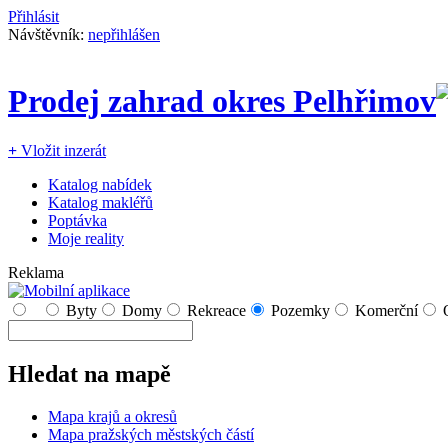
Přihlásit
Návštěvník:
nepřihlášen
Prodej zahrad okres Pelhřimov
+
Vložit inzerát
Katalog nabídek
Katalog makléřů
Poptávka
Moje reality
Reklama
Byty
Domy
Rekreace
Pozemky
Komerční
Hledat na mapě
Mapa krajů a okresů
Mapa pražských městských částí