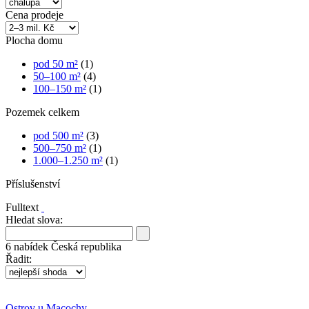
Cena prodeje
Plocha domu
pod 50 m²
(1)
50–100 m²
(4)
100–150 m²
(1)
Pozemek celkem
pod 500 m²
(3)
500–750 m²
(1)
1.000–1.250 m²
(1)
Příslušenství
Fulltext
Hledat slova:
6
nabídek
Česká republika
Řadit:
Ostrov u Macochy