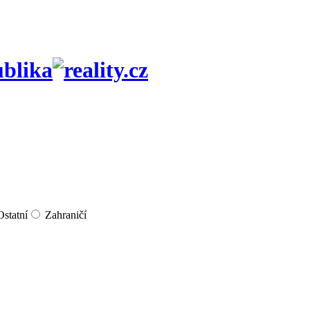
ublika
Ostatní
Zahraničí