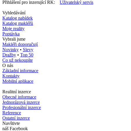
Přihlášení pro inzerující RK:
Uživatelský servis
Vyhledávání
Katalog nabídek
Katalog makléřů
Moje reality
Poptávka
Vybrali jsme
Makléři doporučují
Novinky
•
Slevy
Dražby
•
Top 50
Co už nekoupíte
O nás
Základní informace
Kontakty
Mobilní aplikace
Realitní inzerce
Obecné informace
Jednorázová inzerce
Profesionální inzerce
Reference
Ostatní inzerce
Navštivte
náš Facebook