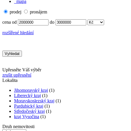
mapa
prodej
pronájem
cena od
do
rozšířené hledání
Upřesněte Váš výběr
zrušit upřesnění
Lokalita
Jihomoravský kraj
(1)
Liberecký kraj
(1)
Moravskoslezský kraj
(1)
Pardubický kraj
(1)
Středočeský kraj
(1)
kraj Vysočina
(1)
Druh nemovitosti