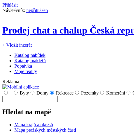
Přihlásit
Návštěvník:
nepřihlášen
Prodej chat a chalup Česká rep
+
Vložit inzerát
Katalog nabídek
Katalog makléřů
Poptávka
Moje reality
Reklama
Byty
Domy
Rekreace
Pozemky
Komerční
Hledat na mapě
Mapa krajů a okresů
Mapa pražských městských částí