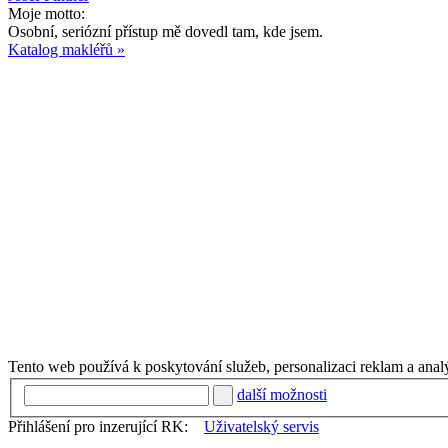
Moje motto:
Osobní, seriózní přístup mě dovedl tam, kde jsem.
Katalog makléřů »
Tento web používá k poskytování služeb, personalizaci reklam a anal
další možnosti
Přihlášení pro inzerující RK:
Uživatelský servis