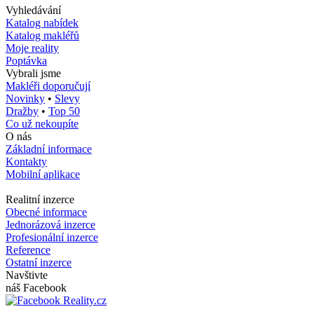
Vyhledávání
Katalog nabídek
Katalog makléřů
Moje reality
Poptávka
Vybrali jsme
Makléři doporučují
Novinky
•
Slevy
Dražby
•
Top 50
Co už nekoupíte
O nás
Základní informace
Kontakty
Mobilní aplikace
Realitní inzerce
Obecné informace
Jednorázová inzerce
Profesionální inzerce
Reference
Ostatní inzerce
Navštivte
náš Facebook