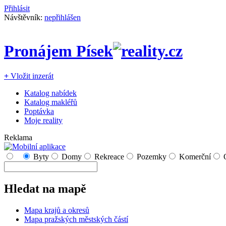
Přihlásit
Návštěvník:
nepřihlášen
Pronájem Písek
+
Vložit inzerát
Katalog nabídek
Katalog makléřů
Poptávka
Moje reality
Reklama
Byty
Domy
Rekreace
Pozemky
Komerční
Hledat na mapě
Mapa krajů a okresů
Mapa pražských městských částí