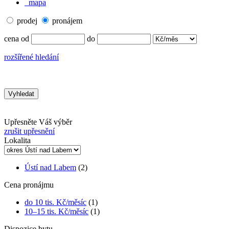
mapa
prodej
pronájem
cena od
do
rozšířené hledání
Upřesněte Váš výběr
zrušit upřesnění
Lokalita
Ústí nad Labem
(2)
Cena pronájmu
do 10 tis. Kč/měsíc
(1)
10–15 tis. Kč/měsíc
(1)
Dispozice bytu