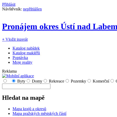
Přihlásit
Návštěvník:
nepřihlášen
Pronájem okres Ústí nad Labe
+
Vložit inzerát
Katalog nabídek
Katalog makléřů
Poptávka
Moje reality
Reklama
Byty
Domy
Rekreace
Pozemky
Komerční
Hledat na mapě
Mapa krajů a okresů
Mapa pražských městských částí