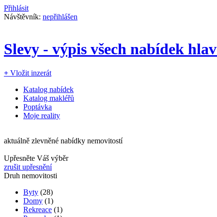
Přihlásit
Návštěvník:
nepřihlášen
Slevy - výpis všech nabídek hla
+
Vložit inzerát
Katalog nabídek
Katalog makléřů
Poptávka
Moje reality
aktuálně zlevněné nabídky nemovitostí
Upřesněte Váš výběr
zrušit upřesnění
Druh nemovitosti
Byty
(28)
Domy
(1)
Rekreace
(1)