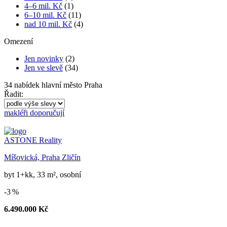
4–6 mil. Kč
(1)
6–10 mil. Kč
(11)
nad 10 mil. Kč
(4)
Omezení
Jen novinky
(2)
Jen ve slevě
(34)
34
nabídek
hlavní město Praha
Řadit:
makléři doporučují
ASTONE Reality
Míšovická, Praha Zličín
byt 1+kk, 33 m², osobní
-3 %
6.490.000 Kč