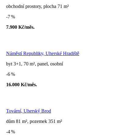
obchodní prostory, plocha 71 m²
-7 %
7.900 Kč/měs.
Náměstí Republiky, Uherské Hradiště
byt 3+1, 70 m², panel, osobní
-6 %
16.000 Kč/měs.
Tovární, Uherský Brod
dům 81 m², pozemek 351 m²
-4 %