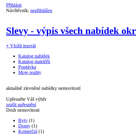
Přihlásit
Návštěvník:
nepřihlášen
Slevy - výpis všech nabídek ok
+
Vložit inzerát
Katalog nabídek
Katalog makléřů
Poptávka
Moje reality
aktuálně zlevněné nabídky nemovitostí
Upřesněte Váš výběr
zrušit upřesnění
Druh nemovitosti
Byty
(1)
Domy
(1)
Komerční
(1)