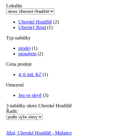
Lokalita
Uherské Hradiště
(2)
Uherský Brod
(1)
Typ nabídky
prodej
(1)
pronájem
(2)
Cena prodeje
4–6 mil. Kč
(1)
Omezení
Jen ve slevě
(3)
3
nabídky
okres Uherské Hradiště
Řadit:
Jižní, Uherské Hradiště - Mařatice