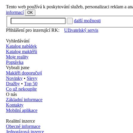
Tento web používá k poskytování služeb, personalizaci reklam a an
informací
OK
další možnosti
Přihlášení pro inzerující RK:
Uživatelský servis
Vyhledávání
Katalog nabídek
Katalog makléřů
Moje reality
Poptávka
Vybrali jsme
Makléři doporučují
Novinky
•
Slevy
Dražby
•
Top 50
Co už nekoupíte
O nás
Základní informace
Kontakty
Mobilní aplikace
Realitní inzerce
Obecné informace
Jednorázová inzerce