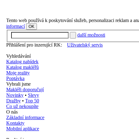
Tento web používá k poskytování služeb, personalizaci reklam a an
informací
OK
další možnosti
Přihlášení pro inzerující RK:
Uživatelský servis
Vyhledávání
Katalog nabídek
Katalog makléřů
Moje reality
Poptávka
Vybrali jsme
Makléři doporučují
Novinky
•
Slevy
Dražby
•
Top 50
Co už nekoupíte
O nás
Základní informace
Kontakty
Mobilní aplikace