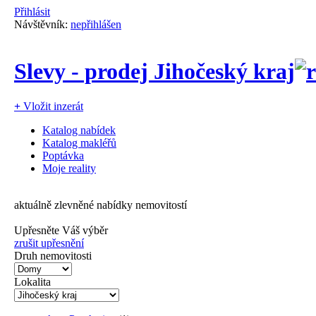
Přihlásit
Návštěvník:
nepřihlášen
Slevy - prodej Jihočeský kraj
+
Vložit inzerát
Katalog nabídek
Katalog makléřů
Poptávka
Moje reality
aktuálně zlevněné nabídky nemovitostí
Upřesněte Váš výběr
zrušit upřesnění
Druh nemovitosti
Lokalita