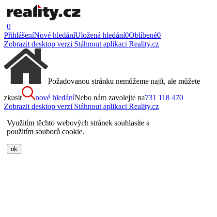
0
Přihlášení
Nové hledání
Uložená hledání
0
Oblíbené
0
Zobrazit desktop verzi
Stáhnout aplikaci Reality.cz
Požadovanou stránku nemůžeme najít, ale můžete
zkusit
nové hledání
Nebo nám zavolejte na
731 118 470
Zobrazit desktop verzi
Stáhnout aplikaci Reality.cz
Využitím těchto webových stránek souhlasíte s
použitím souborů cookie.
ok