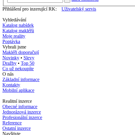
Přihlášení pro inzerující RK:
Uživatelský servis
Vyhledávání
Katalog nabídek
Katalog makléřů
Moje reality
Poptávka
Vybrali jsme
Makléři doporučují
Novinky
•
Slevy
Dražby
•
Top 50
Co už nekoupíte
O nás
Základní informace
Kontakty
Mobilní aplikace
Realitní inzerce
Obecné informace
Jednorázová inzerce
Profesionální inzerce
Reference
Ostatní inzerce
Navštivte