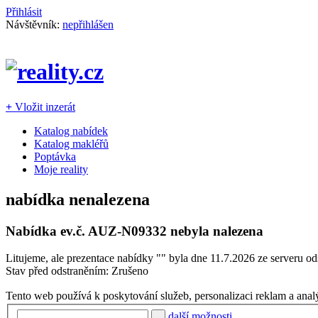
Přihlásit
Návštěvník:
nepřihlášen
+
Vložit inzerát
Katalog nabídek
Katalog makléřů
Poptávka
Moje reality
nabídka nenalezena
Nabídka ev.č.
AUZ-N09332
nebyla nalezena
Litujeme, ale prezentace nabídky "
" byla dne 11.7.2026 ze serveru od
Stav před odstraněním: Zrušeno
Tento web používá k poskytování služeb, personalizaci reklam a anal
další možnosti