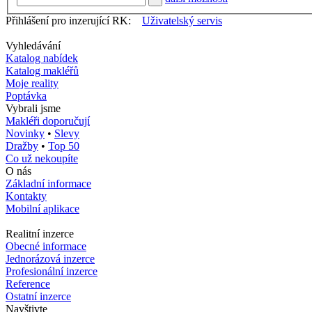
Přihlášení pro inzerující RK:
Uživatelský servis
Vyhledávání
Katalog nabídek
Katalog makléřů
Moje reality
Poptávka
Vybrali jsme
Makléři doporučují
Novinky
•
Slevy
Dražby
•
Top 50
Co už nekoupíte
O nás
Základní informace
Kontakty
Mobilní aplikace
Realitní inzerce
Obecné informace
Jednorázová inzerce
Profesionální inzerce
Reference
Ostatní inzerce
Navštivte