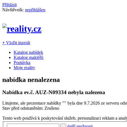
Přihlásit
Návštěvník:
nepřihlášen
+
Vložit inzerát
Katalog nabídek
Katalog makléřů
Poptávka
Moje reality
nabídka nenalezena
Nabídka ev.č.
AUZ-N09334
nebyla nalezena
Litujeme, ale prezentace nabídky "
" byla dne 9.7.2026 ze serveru ods
Stav před odstraněním: Zrušeno
Tento web používá k poskytování služeb, personalizaci reklam a anal
další možnosti