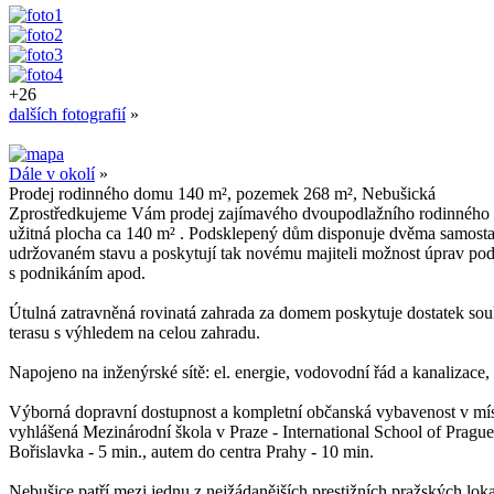
+26
dalších fotografií
»
Dále v okolí
»
Prodej rodinného domu 140 m², pozemek 268 m², Nebušická
Zprostředkujeme Vám prodej zajímavého dvoupodlažního rodinného dom
užitná plocha ca 140 m² . Podsklepený dům disponuje dvěma samosta
udržovaném stavu a poskytují tak novému majiteli možnost úprav podl
s podnikáním apod.
Útulná zatravněná rovinatá zahrada za domem poskytuje dostatek soukr
terasu s výhledem na celou zahradu.
Napojeno na inženýrské sítě: el. energie, vodovodní řád a kanalizace,
Výborná dopravní dostupnost a kompletní občanská vybavenost v místě,
vyhlášená Mezinárodní škola v Praze - International School of Pragu
Bořislavka - 5 min., autem do centra Prahy - 10 min.
Nebušice patří mezi jednu z nejžádanějších prestižních pražských lokali