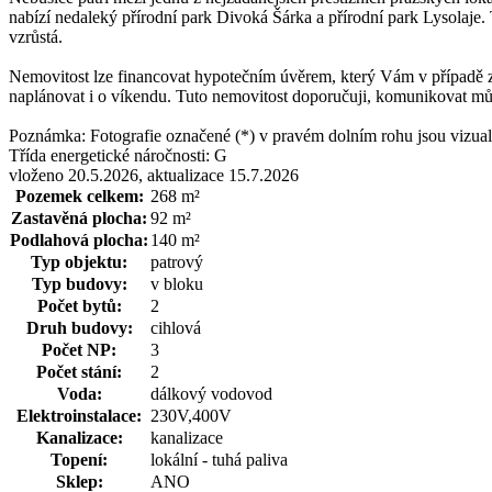
nabízí nedaleký přírodní park Divoká Šárka a přírodní park Lysolaje. Ta
vzrůstá.
Nemovitost lze financovat hypotečním úvěrem, který Vám v případě zá
naplánovat i o víkendu. Tuto nemovitost doporučuji, komunikovat můž
Poznámka: Fotografie označené (*) v pravém dolním rohu jsou vizuali
Třída energetické náročnosti:
G
vloženo 20.5.2026, aktualizace 15.7.2026
Pozemek celkem:
268 m²
Zastavěná plocha:
92 m²
Podlahová plocha:
140 m²
Typ objektu:
patrový
Typ budovy:
v bloku
Počet bytů:
2
Druh budovy:
cihlová
Počet NP:
3
Počet stání:
2
Voda:
dálkový vodovod
Elektroinstalace:
230V,400V
Kanalizace:
kanalizace
Topení:
lokální - tuhá paliva
Sklep:
ANO