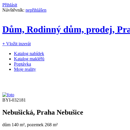
Přihlásit
Návštěvník:
nepřihlášen
Dům, Rodinný dům, prodej, Pra
+
Vložit inzerát
Katalog nabídek
Katalog makléřů
Poptávka
Moje reality
BYI-032181
Nebušická, Praha Nebušice
dům 140 m², pozemek 268 m²