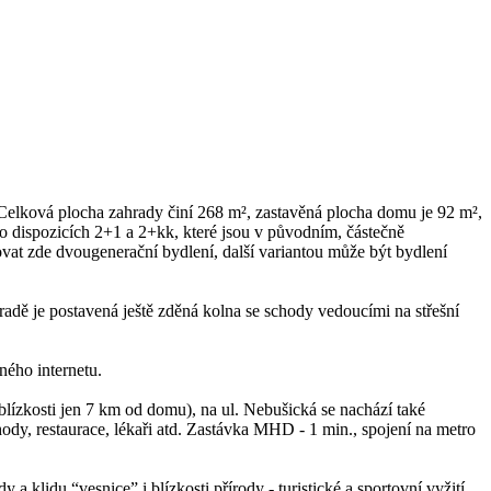
Celková plocha zahrady činí 268 m², zastavěná plocha domu je 92 m²,
dispozicích 2+1 a 2+kk, které jsou v původním, částečně
vat zde dvougenerační bydlení, další variantou může být bydlení
radě je postavená ještě zděná kolna se schody vedoucími na střešní
ného internetu.
blízkosti jen 7 km od domu), na ul. Nebušická se nachází také
dy, restaurace, lékaři atd. Zastávka MHD - 1 min., spojení na metro
a klidu “vesnice” i blízkosti přírody - turistické a sportovní vyžití