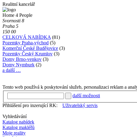
Realitní kancelář
Home 4 People
Svornosti 8
Praha 5
150 00
CELKOVÁ NABÍDKA
(81)
Pozemky Praha-východ
(5)
Komerční České Budějovice
(3)
Pozemky Český Krumlov
(3)
Domy Brno-venkov
(3)
Domy Nymburk
(2)
a další …
Tento web používá k poskytování služeb, personalizaci reklam a anal
další možnosti
Přihlášení pro inzerující RK:
Uživatelský servis
Vyhledávání
Katalog nabídek
Katalog makléřů
Moje reality