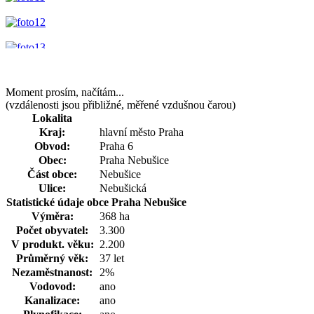
Moment prosím, načítám...
(vzdálenosti jsou přibližné, měřené vzdušnou čarou)
Lokalita
Kraj:
hlavní město Praha
Obvod:
Praha 6
Obec:
Praha Nebušice
Část obce:
Nebušice
Ulice:
Nebušická
Statistické údaje obce Praha Nebušice
Výměra:
368 ha
Počet obyvatel:
3.300
V produkt. věku:
2.200
Průměrný věk:
37 let
Nezaměstnanost:
2%
Vodovod:
ano
Kanalizace:
ano