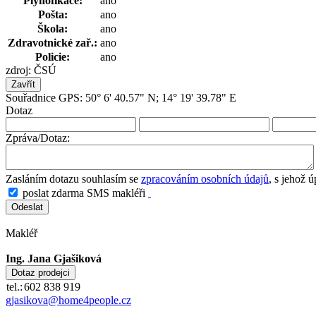
Plynofikace:
ano
Pošta:
ano
Škola:
ano
Zdravotnické zař.:
ano
Policie:
ano
zdroj: ČSÚ
Zavřít
Souřadnice GPS: 50° 6' 40.57" N; 14° 19' 39.78" E
Dotaz
Zpráva/Dotaz:
Zasláním dotazu souhlasím se
zpracováním osobních údajů
, s jehož 
poslat zdarma SMS makléři
Makléř
Ing. Jana Gjašiková
tel.:
602 838 919
gjasikova@home4people.cz