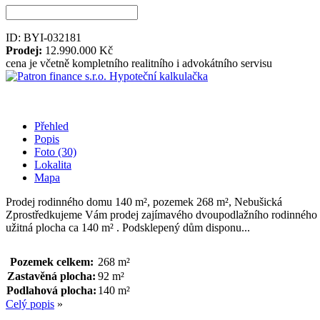
ID: BYI-032181
Prodej:
12.990.000 Kč
cena je včetně kompletního realitního i advokátního servisu
Hypoteční kalkulačka
Přehled
Popis
Foto (30)
Lokalita
Mapa
Prodej rodinného domu 140 m², pozemek 268 m², Nebušická
Zprostředkujeme Vám prodej zajímavého dvoupodlažního rodinného dom
užitná plocha ca 140 m² . Podsklepený dům disponu...
Pozemek celkem:
268 m²
Zastavěná plocha:
92 m²
Podlahová plocha:
140 m²
Celý popis
»