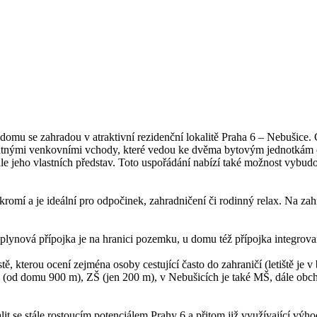
u se zahradou v atraktivní rezidenční lokalitě Praha 6 – Nebušice. 
tnými venkovními vchody, které vedou ke dvěma bytovým jednotkám o 
e jeho vlastních představ. Toto uspořádání nabízí také možnost vybudo
omí a je ideální pro odpočinek, zahradničení či rodinný relax. Na zah
 plynová přípojka je na hranici pozemku, u domu též přípojka integrova
 kterou ocení zejména osoby cestující často do zahraničí (letiště je v 
e (od domu 900 m), ZŠ (jen 200 m), v Nebušicích je také MŠ, dále obcho
t se stále rostoucím potenciálem Prahy 6 a přitom již využívající výhody 