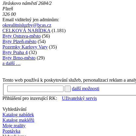
Jiráskovo náměstí 2684/2
Plzeň
326 00
Email viditelný jen adminům:
okrealitnisluzby@bcas.cz
CELKOVÁ NABÍDKA
(1.181)
Byty Ostrava-město
(56)
Byty Plzeň-město
(54)
Pozemky Karlovy Vary
(35)
Byty Praha 4
(32)
Byty Brno-město
(29)
a další …
Tento web používá k poskytování služeb, personalizaci reklam a anal
další možnosti
Přihlášení pro inzerující RK:
Uživatelský servis
Vyhledávání
Katalog nabídek
Katalog makléřů
Moje reality
Poptávka