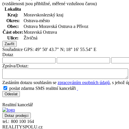
(vzdálenosti jsou přibližné, měřené vzdušnou čarou)
Lokalita
Kraj:
Moravskoslezský kraj
Okres:
Ostrava-město
Obec:
Ostrava Moravská Ostrava a Přívoz
Část obce:
Moravská Ostrava
Ulice:
Živičná
Zavřít
Souřadnice GPS: 49° 50' 43.7" N; 18° 16' 55.54" E
Dotaz
Zpráva/Dotaz:
Zasláním dotazu souhlasím se
zpracováním osobních údajů
, s jehož 
poslat zdarma SMS realitní kanceláři
Realitní kancelář
tel.:
800 100 164
REALITYSPOLU.cz