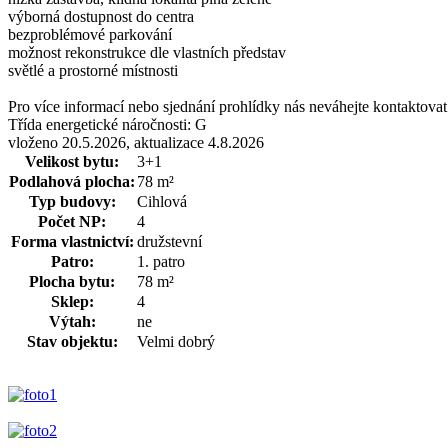
výborná dostupnost do centra
bezproblémové parkování
možnost rekonstrukce dle vlastních představ
světlé a prostorné místnosti
Pro více informací nebo sjednání prohlídky nás neváhejte kontaktov
Třída energetické náročnosti:
G
vloženo 20.5.2026, aktualizace 4.8.2026
Velikost bytu:
3+1
Podlahová plocha:
78 m²
Typ budovy:
Cihlová
Počet NP:
4
Forma vlastnictví:
družstevní
Patro:
1. patro
Plocha bytu:
78 m²
Sklep:
4
Výtah:
ne
Stav objektu:
Velmi dobrý