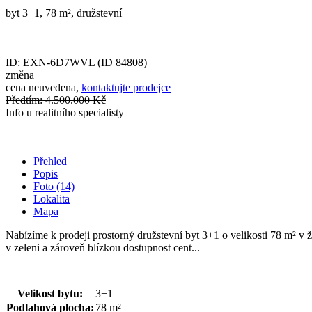
byt 3+1, 78 m², družstevní
ID: EXN-6D7WVL
(ID 84808)
změna
cena neuvedena,
kontaktujte prodejce
Předtím: 4.500.000 Kč
Info u realitního specialisty
Přehled
Popis
Foto (14)
Lokalita
Mapa
Nabízíme k prodeji prostorný družstevní byt 3+1 o velikosti 78 m² v ž
v zeleni a zároveň blízkou dostupnost cent...
Velikost bytu:
3+1
Podlahová plocha:
78 m²