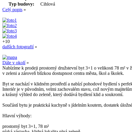
Typ budovy:
Cihlová
Celý popis
»
+10
dalších fotografií
»
Dále v okolí
»
Nabízíme k prodeji prostorný družstevní byt 3+1 o velikosti 78 m² v ž
v zeleni a zároveň blízkou dostupnost centra města, škol a školek.
Byt se nachází v klidném prostředí a nabízí pohodové bydlení s per
Interiér je v původním, velmi zachovalém stavu, což novým majitelům 
a krásný výhled do zeleně, který dodává bydlení klid a soukromí.
Součástí bytu je praktická kuchyně s jídelním koutem, dostatek úložné
Hlavní výhody:
prostorný byt 3+1, 78 m²
nízká zástavba, klidná lokalita plná zeleně