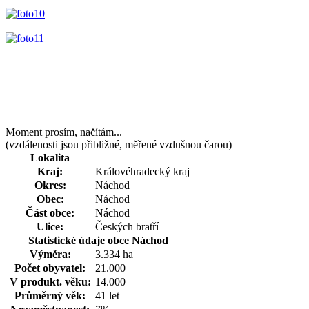
Moment prosím, načítám...
(vzdálenosti jsou přibližné, měřené vzdušnou čarou)
Lokalita
Kraj:
Královéhradecký kraj
Okres:
Náchod
Obec:
Náchod
Část obce:
Náchod
Ulice:
Českých bratří
Statistické údaje obce Náchod
Výměra:
3.334 ha
Počet obyvatel:
21.000
V produkt. věku:
14.000
Průměrný věk:
41 let