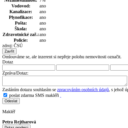
Nezaměstnanost:
7%
Vodovod:
ano
Kanalizace:
ano
Plynofikace:
ano
Pošta:
ano
Škola:
ano
Zdravotnické zař.:
ano
Policie:
ano
zdroj: ČSÚ
Zavřít
Omlouváme se, ale inzerent si nepřeje polohu nemovitosti označit.
Dotaz
Zpráva/Dotaz:
Zasláním dotazu souhlasím se
zpracováním osobních údajů
, s jehož 
poslat zdarma SMS makléři
Makléř
Petra Rejtharová