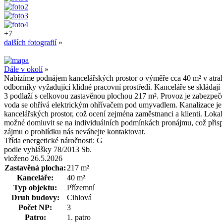
+7
dalších fotografií
»
Dále v okolí
»
Nabízíme podnájem kancelářských prostor o výměře cca 40 m² v atrakti
odborníky vyžadující klidné pracovní prostředí. Kanceláře se skládaj
3 podlaží s celkovou zastavěnou plochou 217 m². Provoz je zabezpeč
voda se ohřívá elektrickým ohřívačem pod umyvadlem. Kanalizace je 
kancelářských prostor, což ocení zejména zaměstnanci a klienti. Loka
možné domluvit se na individuálních podmínkách pronájmu, což přispív
zájmu o prohlídku nás neváhejte kontaktovat.
Třída energetické náročnosti:
G
podle vyhlášky 78/2013 Sb.
vloženo 26.5.2026
Zastavěná plocha:
217 m²
Kanceláře:
40 m²
Typ objektu:
Přízemní
Druh budovy:
Cihlová
Počet NP:
3
Patro:
1. patro