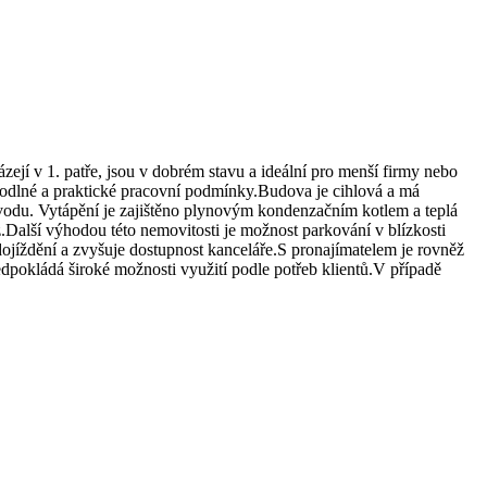
ejí v 1. patře, jsou v dobrém stavu a ideální pro menší firmy nebo
pohodlné a praktické pracovní podmínky.Budova je cihlová a má
vodu. Vytápění je zajištěno plynovým kondenzačním kotlem a teplá
alší výhodou této nemovitosti je možnost parkování v blízkosti
ojíždění a zvyšuje dostupnost kanceláře.​S pronajímatelem je rovněž
edpokládá široké možnosti využití podle potřeb klientů.V případě