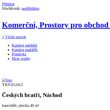
Přihlásit
Návštěvník:
nepřihlášen
Komerční, Prostory pro obchod 
+
Vložit inzerát
Katalog nabídek
Katalog makléřů
Poptávka
Moje reality
YK9-012412
Českých bratří, Náchod
kanceláře, plocha 40 m²