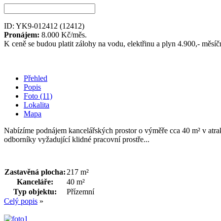
ID: YK9-012412
(12412)
Pronájem:
8.000 Kč/měs.
K ceně se budou platit zálohy na vodu, elektřinu a plyn 4.900,- měsí
Přehled
Popis
Foto (11)
Lokalita
Mapa
Nabízíme podnájem kancelářských prostor o výměře cca 40 m² v atrakti
odborníky vyžadující klidné pracovní prostře...
Zastavěná plocha:
217 m²
Kanceláře:
40 m²
Typ objektu:
Přízemní
Celý popis
»