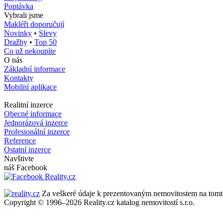
Poptávka
Vybrali jsme
Makléři doporučují
Novinky
•
Slevy
Dražby
•
Top 50
Co už nekoupíte
O nás
Základní informace
Kontakty
Mobilní aplikace
Realitní inzerce
Obecné informace
Jednorázová inzerce
Profesionální inzerce
Reference
Ostatní inzerce
Navštivte
náš Facebook
Za veškeré údaje k prezentovaným nemovitostem na tomto se
Copyright © 1996–2026 Reality.cz katalog nemovitostí s.r.o.