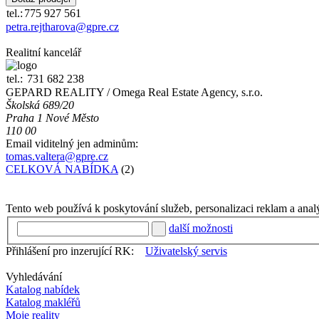
tel.:
775 927 561
petra.rejtharova@gpre.cz
Realitní kancelář
tel.:
731 682 238
GEPARD REALITY / Omega Real Estate Agency, s.r.o.
Školská 689/20
Praha 1 Nové Město
110 00
Email viditelný jen adminům:
tomas.valtera@gpre.cz
CELKOVÁ NABÍDKA
(2)
Tento web používá k poskytování služeb, personalizaci reklam a anal
další možnosti
Přihlášení pro inzerující RK:
Uživatelský servis
Vyhledávání
Katalog nabídek
Katalog makléřů
Moje reality