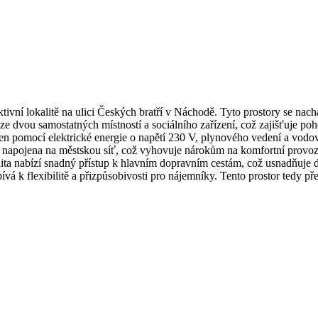
vní lokalitě na ulici Českých bratří v Náchodě. Tyto prostory se nacház
í ze dvou samostatných místností a sociálního zařízení, což zajišťuje 
en pomocí elektrické energie o napětí 230 V, plynového vedení a vodo
napojena na městskou síť, což vyhovuje nárokům na komfortní provoz.D
lita nabízí snadný přístup k hlavním dopravním cestám, což usnadňuje d
á k flexibilitě a přizpůsobivosti pro nájemníky. Tento prostor tedy př