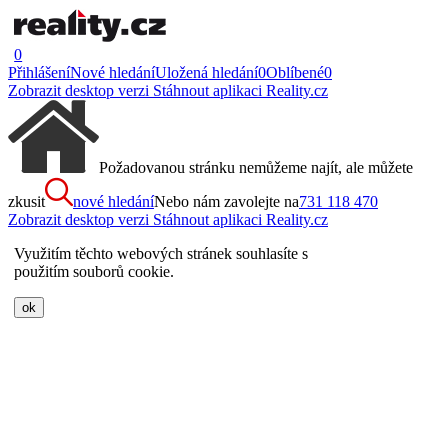
0
Přihlášení
Nové hledání
Uložená hledání
0
Oblíbené
0
Zobrazit desktop verzi
Stáhnout aplikaci Reality.cz
Požadovanou stránku nemůžeme najít, ale můžete
zkusit
nové hledání
Nebo nám zavolejte na
731 118 470
Zobrazit desktop verzi
Stáhnout aplikaci Reality.cz
Využitím těchto webových stránek souhlasíte s
použitím souborů cookie.
ok