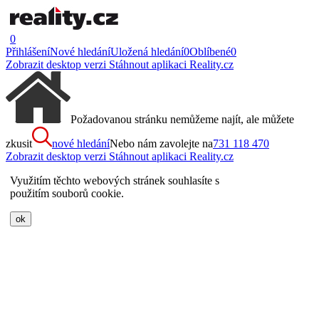
0
Přihlášení
Nové hledání
Uložená hledání
0
Oblíbené
0
Zobrazit desktop verzi
Stáhnout aplikaci Reality.cz
Požadovanou stránku nemůžeme najít, ale můžete
zkusit
nové hledání
Nebo nám zavolejte na
731 118 470
Zobrazit desktop verzi
Stáhnout aplikaci Reality.cz
Využitím těchto webových stránek souhlasíte s
použitím souborů cookie.
ok