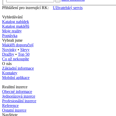
Přihlášení pro inzerující RK:
Uživatelský servis
Vyhledávání
Katalog nabídek
Katalog makléřů
Moje reality
Poptávka
Vybrali jsme
Makléři doporučují
Novinky
•
Slevy
Dražby
•
Top 50
Co už nekoupíte
O nás
Základní informace
Kontakty
Mobilní aplikace
Realitní inzerce
Obecné informace
Jednorázová inzerce
Profesionální inzerce
Reference
Ostatní inzerce
Navštivte