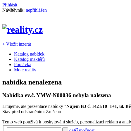
Přihlásit
Návštěvník:
nepřihlášen
+
Vložit inzerát
Katalog nabídek
Katalog makléřů
Poptávka
Moje reality
nabídka nenalezena
Nabídka ev.č.
YMW-N00036
nebyla nalezena
Litujeme, ale prezentace nabídky "
Nájem BJ č. 1421/10 -1+1, ul. Bě
Stav před odstraněním: Zrušeno
Tento web používá k poskytování služeb, personalizaci reklam a anal
další možnosti