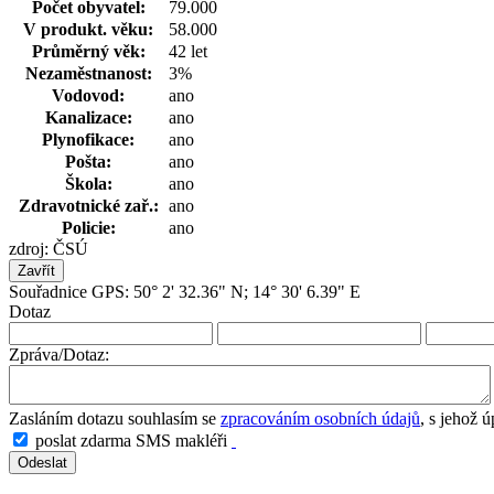
Počet obyvatel:
79.000
V produkt. věku:
58.000
Průměrný věk:
42 let
Nezaměstnanost:
3%
Vodovod:
ano
Kanalizace:
ano
Plynofikace:
ano
Pošta:
ano
Škola:
ano
Zdravotnické zař.:
ano
Policie:
ano
zdroj: ČSÚ
Zavřít
Souřadnice GPS: 50° 2' 32.36" N; 14° 30' 6.39" E
Dotaz
Zpráva/Dotaz:
Zasláním dotazu souhlasím se
zpracováním osobních údajů
, s jehož 
poslat zdarma SMS makléři