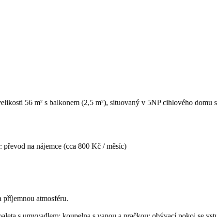
a velikosti 56 m² s balkonem (2,5 m²), situovaný v 5NP cihlového domu
ina: převod na nájemce (cca 800 Kč / měsíc)
a příjemnou atmosféru.​
 toaleta s umyvadlem; koupelna s vanou a pračkou; obývací pokoj se v