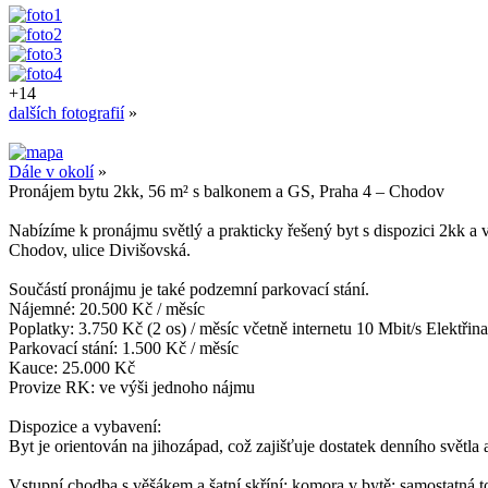
+14
dalších fotografií
»
Dále v okolí
»
Pronájem bytu 2kk, 56 m² s balkonem a GS, Praha 4 – Chodov
Nabízíme k pronájmu světlý a prakticky řešený byt s dispozici 2kk 
Chodov, ulice Divišovská.
Součástí pronájmu je také podzemní parkovací stání.
Nájemné: 20.500 Kč / měsíc
Poplatky: 3.​750 Kč (2 os) /​ měsíc včetně internetu 10 Mbit/​s Elektř
Parkovací stání: 1.500 Kč / měsíc
Kauce: 25.000 Kč
Provize RK: ve výši jednoho nájmu
Dispozice a vybavení:
Byt je orientován na jihozápad, což zajišťuje dostatek denního světla 
Vstupní chodba s věšákem a šatní skříní; komora v bytě; samostatná