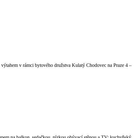
 s výtahem v rámci bytového družstva Kulatý Chodovec na Praze 4 –
stupem na balkon, sedačkou, nízkou obývací stěnou a TV; kuchyňský