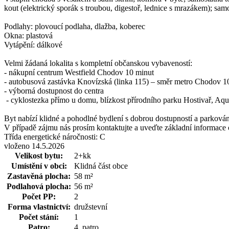
kout (elektrický sporák s troubou, digestoř, lednice s mrazákem); samo
Podlahy: plovoucí podlaha, dlažba, koberec
Okna: plastová
Vytápění: dálkové
Velmi žádaná lokalita s kompletní občanskou vybaveností:
- nákupní centrum Westfield Chodov 10 minut
- autobusová zastávka Knovízská (linka 115) – směr metro Chodov 
- výborná dostupnost do centra
- cyklostezka přímo u domu, blízkost přírodního parku Hostivař, Aqu
Byt nabízí klidné a pohodlné bydlení s dobrou dostupností a parkov
V případě zájmu nás prosím kontaktujte a uveďte základní informace o
Třída energetické náročnosti:
C
vloženo 14.5.2026
Velikost bytu:
2+kk
Umístění v obci:
Klidná část obce
Zastavěná plocha:
58 m²
Podlahová plocha:
56 m²
Počet PP:
2
Forma vlastnictví:
družstevní
Počet stání:
1
Patro:
4. patro