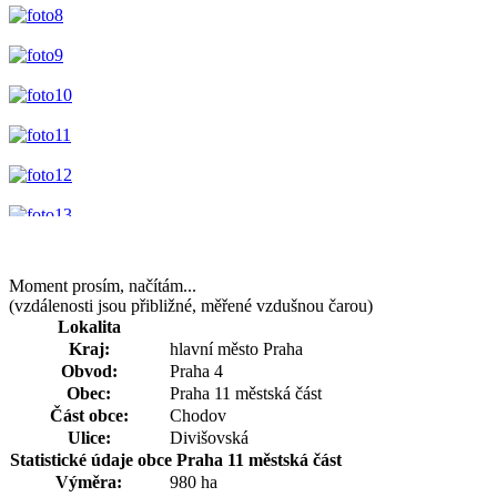
Moment prosím, načítám...
(vzdálenosti jsou přibližné, měřené vzdušnou čarou)
Lokalita
Kraj:
hlavní město Praha
Obvod:
Praha 4
Obec:
Praha 11 městská část
Část obce:
Chodov
Ulice:
Divišovská
Statistické údaje obce Praha 11 městská část
Výměra:
980 ha