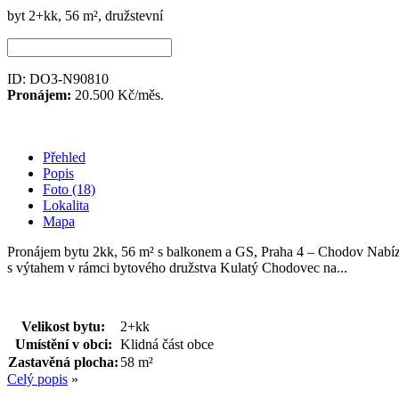
byt 2+kk, 56 m², družstevní
ID: DO3-N90810
Pronájem:
20.500 Kč/měs.
Přehled
Popis
Foto (18)
Lokalita
Mapa
Pronájem bytu 2kk, 56 m² s balkonem a GS, Praha 4 – Chodov Nabízím
s výtahem v rámci bytového družstva Kulatý Chodovec na...
Velikost bytu:
2+kk
Umístění v obci:
Klidná část obce
Zastavěná plocha:
58 m²
Celý popis
»