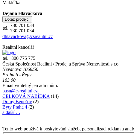
Makléřka
Dejana Hlaváčková
730 701 034
tel.:
730 701 034
dhlavackova@csrealitni.cz
Realitní kancelář
tel.:
800 775 775
Česká Společnost Realitní / Prodej a Správa Nemovitostí s.r.o.
Nevanova 1068/56
Praha 6 - Řepy
163 00
Email viditelný jen adminům:
pasn@csrealitni.cz
CELKOVÁ NABÍDKA
(14)
Domy Benešov
(2)
Byty Praha 4
(2)
a další …
Tento web používá k poskytování služeb, personalizaci reklam a anal