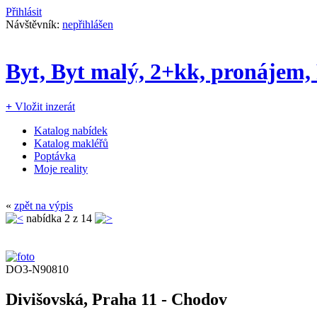
Přihlásit
Návštěvník:
nepřihlášen
Byt, Byt malý, 2+kk, pronájem,
+
Vložit inzerát
Katalog nabídek
Katalog makléřů
Poptávka
Moje reality
«
zpět na výpis
nabídka
2
z 14
DO3-N90810
Divišovská, Praha 11 - Chodov