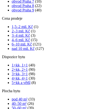
obvod Praha 7
(10)
obvod Praha 8
(22)
obvod Praha 9
(40)
Cena prodeje
1,5–2 mil. Kč
(1)
2–3 mil. Kč
(1)
3–4 mil. Kč
(3)
4–6 mil. Kč
(15)
6–10 mil. Kč
(121)
nad 10 mil. Kč
(127)
Dispozice bytu
1+kk, 1+1
(40)
2+kk, 2+1
(90)
3+kk, 3+1
(98)
4+kk, 4+1
(30)
5+kk a větší
(8)
Plocha bytu
pod 40 m²
(33)
40–50 m²
(26)
50–60 m²
(39)