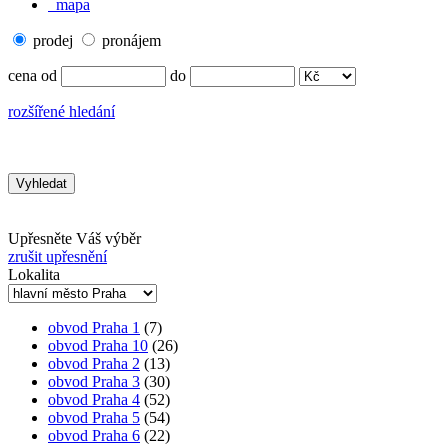
mapa
prodej
pronájem
cena od
do
rozšířené hledání
Upřesněte Váš výběr
zrušit upřesnění
Lokalita
obvod Praha 1
(7)
obvod Praha 10
(26)
obvod Praha 2
(13)
obvod Praha 3
(30)
obvod Praha 4
(52)
obvod Praha 5
(54)
obvod Praha 6
(22)