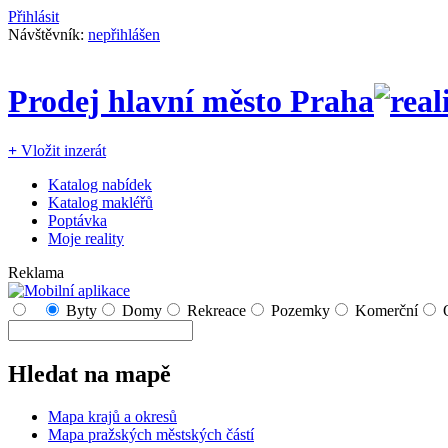
Přihlásit
Návštěvník:
nepřihlášen
Prodej hlavní město Praha
+
Vložit inzerát
Katalog nabídek
Katalog makléřů
Poptávka
Moje reality
Reklama
Byty
Domy
Rekreace
Pozemky
Komerční
Hledat na mapě
Mapa krajů a okresů
Mapa pražských městských částí