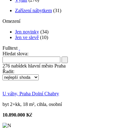
Zařízení nábytkem
(31)
Omezení
Jen novinky
(34)
Jen ve slevě
(10)
Fulltext
Hledat slova:
276
nabídek
hlavní město Praha
Řadit:
U váhy, Praha Dolní Chabry
byt 2+kk, 18 m², cihla, osobní
10.890.000 Kč