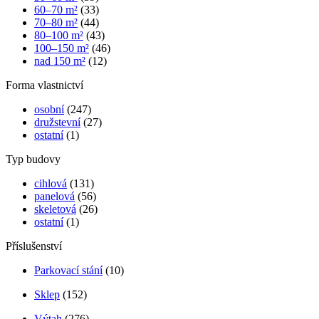
60–70 m²
(33)
70–80 m²
(44)
80–100 m²
(43)
100–150 m²
(46)
nad 150 m²
(12)
Forma vlastnictví
osobní
(247)
družstevní
(27)
ostatní
(1)
Typ budovy
cihlová
(131)
panelová
(56)
skeletová
(26)
ostatní
(1)
Příslušenství
Parkovací stání
(10)
Sklep
(152)
Výtah
(276)