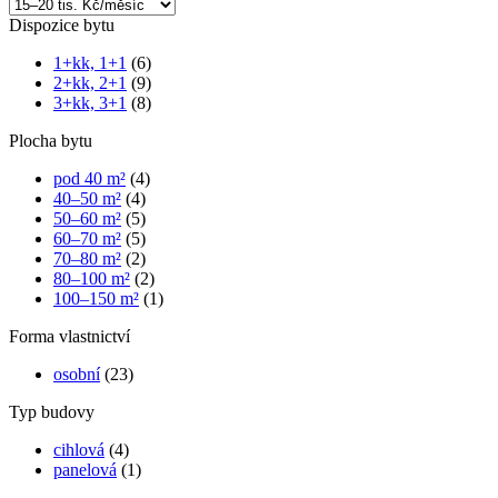
Dispozice bytu
1+kk, 1+1
(6)
2+kk, 2+1
(9)
3+kk, 3+1
(8)
Plocha bytu
pod 40 m²
(4)
40–50 m²
(4)
50–60 m²
(5)
60–70 m²
(5)
70–80 m²
(2)
80–100 m²
(2)
100–150 m²
(1)
Forma vlastnictví
osobní
(23)
Typ budovy
cihlová
(4)
panelová
(1)