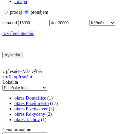
mapa
prodej
pronájem
cena od
do
rozšířené hledání
Upřesněte Váš výběr
zrušit upřesnění
Lokalita
okres Domažlice
(1)
okres Plzeň-město
(17)
okres Plzeň-sever
(3)
okres Rokycany
(2)
okres Tachov
(1)
Cena pronájmu