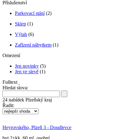
Příslušenství
Parkovací stání
(2)
Sklep
(1)
Výtah
(6)
Zařízení nábytkem
(1)
Omezení
Jen novinky
(5)
Jen ve slevě
(1)
Fulltext
Hledat slova:
24
nabídek
Plzeňský kraj
Řadit:
Heyrovského, Plzeň 3 - Doudlevce
byt 2+kk, 60 m², osobní