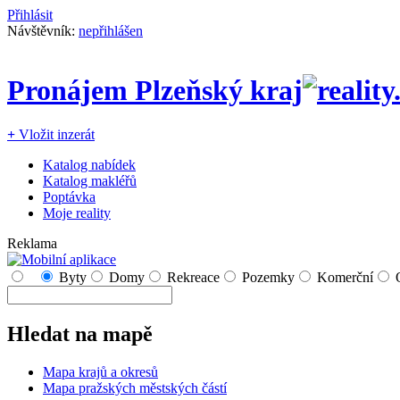
Přihlásit
Návštěvník:
nepřihlášen
Pronájem Plzeňský kraj
+
Vložit inzerát
Katalog nabídek
Katalog makléřů
Poptávka
Moje reality
Reklama
Byty
Domy
Rekreace
Pozemky
Komerční
Hledat na mapě
Mapa krajů a okresů
Mapa pražských městských částí