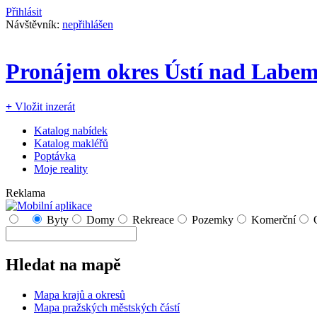
Přihlásit
Návštěvník:
nepřihlášen
Pronájem okres Ústí nad Labe
+
Vložit inzerát
Katalog nabídek
Katalog makléřů
Poptávka
Moje reality
Reklama
Byty
Domy
Rekreace
Pozemky
Komerční
Hledat na mapě
Mapa krajů a okresů
Mapa pražských městských částí