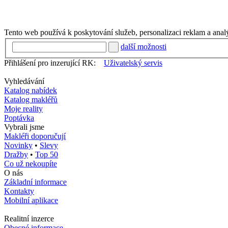
Tento web používá k poskytování služeb, personalizaci reklam a anal
další možnosti
Přihlášení pro inzerující RK:
Uživatelský servis
Vyhledávání
Katalog nabídek
Katalog makléřů
Moje reality
Poptávka
Vybrali jsme
Makléři doporučují
Novinky
•
Slevy
Dražby
•
Top 50
Co už nekoupíte
O nás
Základní informace
Kontakty
Mobilní aplikace
Realitní inzerce
Obecné informace