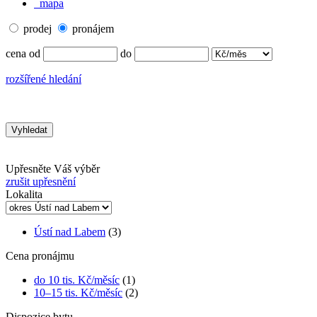
mapa
prodej
pronájem
cena od
do
rozšířené hledání
Upřesněte Váš výběr
zrušit upřesnění
Lokalita
Ústí nad Labem
(3)
Cena pronájmu
do 10 tis. Kč/měsíc
(1)
10–15 tis. Kč/měsíc
(2)
Dispozice bytu