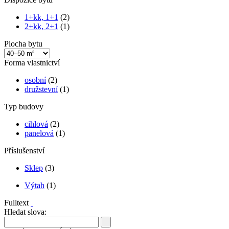
1+kk, 1+1
(2)
2+kk, 2+1
(1)
Plocha bytu
Forma vlastnictví
osobní
(2)
družstevní
(1)
Typ budovy
cihlová
(2)
panelová
(1)
Příslušenství
Sklep
(3)
Výtah
(1)
Fulltext
Hledat slova: