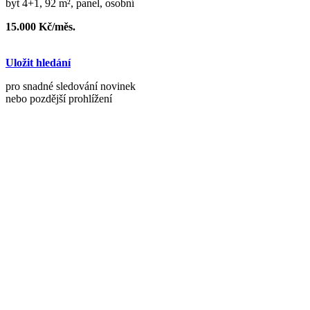
byt 4+1, 92 m², panel, osobní
15.000 Kč/měs.
Uložit hledání
pro snadné sledování novinek
nebo pozdější prohlížení