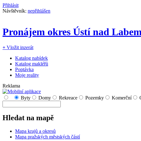
Přihlásit
Návštěvník:
nepřihlášen
Pronájem okres Ústí nad Labe
+
Vložit inzerát
Katalog nabídek
Katalog makléřů
Poptávka
Moje reality
Reklama
Byty
Domy
Rekreace
Pozemky
Komerční
Hledat na mapě
Mapa krajů a okresů
Mapa pražských městských částí