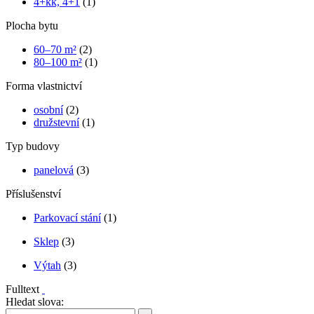
4+kk, 4+1
(1)
Plocha bytu
60–70 m²
(2)
80–100 m²
(1)
Forma vlastnictví
osobní
(2)
družstevní
(1)
Typ budovy
panelová
(3)
Příslušenství
Parkovací stání
(1)
Sklep
(3)
Výtah
(3)
Fulltext
Hledat slova: