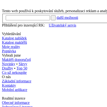
Tento web používá k poskytování služeb, personalizaci reklam a anal
další možnosti
Přihlášení pro inzerující RK:
Uživatelský servis
Vyhledávání
Katalog nabídek
Katalog makléřů
Moje reality
Poptávka
Vybrali jsme
Makléři doporučují
Novinky
•
Slevy
Dražby
•
Top 50
Co už nekoupíte
O nás
Základní informace
Kontakty
Mobilní aplikace
Realitní inzerce
Obecné informace
Jednorázová inzerce