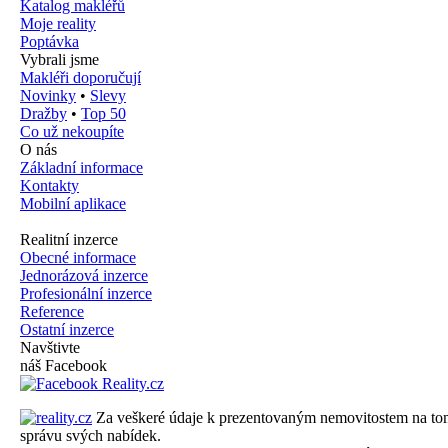
Katalog makléřů
Moje reality
Poptávka
Vybrali jsme
Makléři doporučují
Novinky
•
Slevy
Dražby
•
Top 50
Co už nekoupíte
O nás
Základní informace
Kontakty
Mobilní aplikace
Realitní inzerce
Obecné informace
Jednorázová inzerce
Profesionální inzerce
Reference
Ostatní inzerce
Navštivte
náš Facebook
Za veškeré údaje k prezentovaným nemovitostem na tomto 
správu svých nabídek.