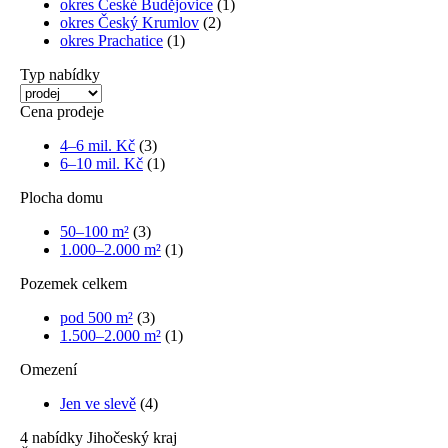
okres České Budějovice
(1)
okres Český Krumlov
(2)
okres Prachatice
(1)
Typ nabídky
Cena prodeje
4–6 mil. Kč
(3)
6–10 mil. Kč
(1)
Plocha domu
50–100 m²
(3)
1.000–2.000 m²
(1)
Pozemek celkem
pod 500 m²
(3)
1.500–2.000 m²
(1)
Omezení
Jen ve slevě
(4)
4
nabídky
Jihočeský kraj