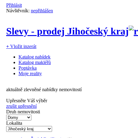
Přihlásit
Návštěvník:
nepřihlášen
Slevy - prodej Jihočeský kraj
+
Vložit inzerát
Katalog nabídek
Katalog makléřů
Poptávka
Moje reality
aktuálně zlevněné nabídky nemovitostí
Upřesněte Váš výběr
zrušit upřesnění
Druh nemovitosti
Lokalita