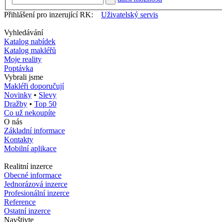
Přihlášení pro inzerující RK:
Uživatelský servis
Vyhledávání
Katalog nabídek
Katalog makléřů
Moje reality
Poptávka
Vybrali jsme
Makléři doporučují
Novinky
•
Slevy
Dražby
•
Top 50
Co už nekoupíte
O nás
Základní informace
Kontakty
Mobilní aplikace
Realitní inzerce
Obecné informace
Jednorázová inzerce
Profesionální inzerce
Reference
Ostatní inzerce
Navštivte