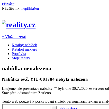
Přihlásit
Návštěvník:
nepřihlášen
+
Vložit inzerát
Katalog nabídek
Katalog makléřů
Poptávka
Moje reality
nabídka nenalezena
Nabídka ev.č.
YIU-001704
nebyla nalezena
Litujeme, ale prezentace nabídky "
" byla dne 30.7.2026 ze serveru od
Stav před odstraněním: Zrušeno
Tento web používá k poskytování služeb, personalizaci reklam a anal
další možnosti